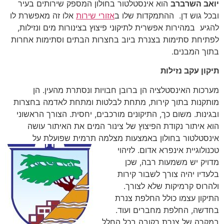
יואב השרברב
הוא אינסטלטור בחולון המספק שירותים בעיר
ובכל גוש דן. ההתמקדות שלו ב
אזורי שירות
אלו זה מאפשרת לו
להגיע במהירות אפשרית לתיקוני פיצוץ בצינורות מים ונזילות,
לפתיחת סתימות בצנרת ביוב בחצרות הבתים וסתימות אחרות
בתוך המבנים.
תיקון עקב נזילות
מערכות האינסטלציה הן ברובן חבויות ונסתרת מהעין. הן
מותקנות בתוך קירות, מתחת לבלטות ומתחת לאדמה בחצרות
ובגינות. משום כך, התיקונים מורכבים, יחסית. הצורך הראשוני
הוא איתור נקודת הפיצוץ של צינור המים את האיתור עושה
אינסטלטור בחולון באמצעות מצלמה תרמית שפועלת על
טכנולוגיית אינפרא
אדום. לזיהוי
מדויק יש משמעות רבה, שכן
בלעדיו יהיה צורך לשבור קירות
ולהרוס קרמיקות שלא לצורך.
התיקון עצמו כולל החלפת צנרת
בחדשה, החלפת מחברים ועוד.
במקרה של צנרת רקובה בכל החלל