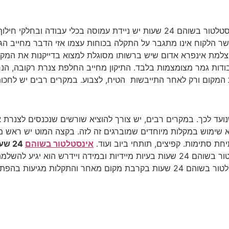
קריאה מיידית מחייבת הערכות מתאימה. ברשות אינסטלטור בשוהם 24 שעות יש ניידת
כאשר הלקוח אינו מתגבר על התקלה בכוחות עצמו אזי הדבר מחייב הג
מצלמת אינפרא אדום שיש ברשותו מסוגלת למצוא בדייקנות את המק
 עבודות גמר מצומצמות בלבד. התיקון מחייב החלפת צנרת רקובה, ה
המקום ורק לאחר התייבשות הטיח, לצבוע. במקרים רבים יש לחכות 
ד לכך. במקרים רבים, יש צורך להוציא שורשים שנכנסים לצנרת או גו
א שימוש במקלות מיוחדים שמוברגים זה לזה. בקצה המוט יש ראש מי
חת סתימות. קפיצים, תותחי ביוב ועוד.
אינסטלטור בשוהם
24 שעות
ומיקומה. במסגרת העבודות הדחופות יפתור אינסטלטור בשוהם 24 שעות בעיות מיידיות 
הפתעה וללא התרעה מוקדמת.