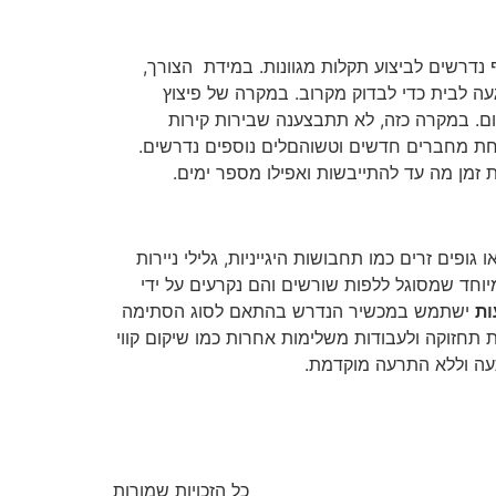
 עמוסה בכלי עבודה ובחלקי חילוף נדרשים לביצוע תקלות מגוונות. במידת הצורך,
עה לבית כדי לבדוק מקרוב. במקרה של פיצוץ
ום. במקרה כזה, לא תתבצענה שבירות קירות
נחת מחברים חדשים וטשוהםלים נוספים נדרשים.
זמן מה עד להתייבשות ואפילו מספר ימים.
פים זרים כמו תחבושות היגייניות, גלילי ניירות
וחד שמסוגל ללפות שורשים והם נקרעים על ידי
ישתמש במכשיר הנדרש בהתאם לסוג הסתימה
ובמידה ויידרש הוא יגיע להשלמת תחזוקה ולעבודות משלימות אחרות כמו שיקום קווי
כל הזכויות שמורות