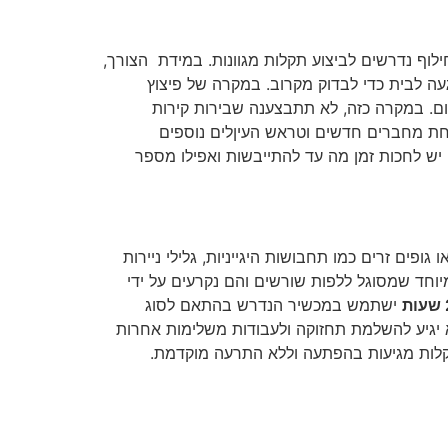
יש ניידת עמוסה בכלי עבודה ובחלקי חילוף נדרשים לביצוע תקלות מגוונות. במידת הצורך,
עה לבית כדי לבדוק מקרוב. במקרה של פיצוץ
ום. במקרה כזה, לא תתבצענה שבירות קירות
נחת מחברים חדשים וטראש העיןלים נוספים
יש לחכות זמן מה עד להתייבשות ואפילו מספר
פים זרים כמו תחבושות היגייניות, גלילי ניירות
וחד שמסוגל ללפות שורשים והם נקרעים על ידי
ישתמש במכשיר הנדרש בהתאם לסוג
24 שעות בעיות מיידיות ובמידה ויידרש הוא יגיע להשלמת תחזוקה ולעבודות משלימות אחרות