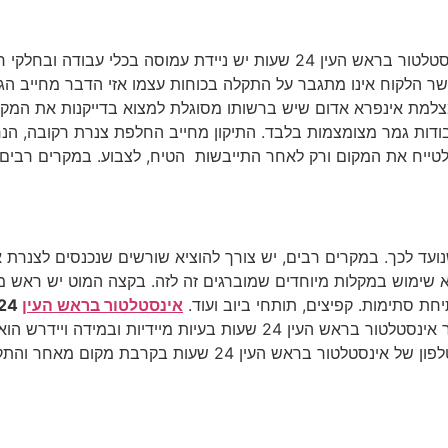
קריאה מיידית מחייבת הערכות מתאימה. ברשות אינסטלטור בראש העין 24 שעות 
כאשר הלקוח אינו מתגבר על התקלה בכוחות עצמו אזי הדבר מחייב הג
מצלמת אינפרא אדום שיש ברשותו מסוגלת למצוא בדייקנות את המק
עבודות גמר מצומצמות בלבד. התיקון מחייב החלפת צנרת רקובה, ה
טייח את המקום ורק לאחר התייבשות הטיח, לצבוע. במקרים רבים 
ד לכך. במקרים רבים, יש צורך להוציא שורשים שנכנסים לצנרת או גו
א שימוש במקלות מיוחדים שמוברגים זה לזה. בקצה המוט יש ראש מי
חת סתימות. קפיצים, תותחי ביוב ועוד.
אינסטלטור בראש העין
24 שעות
הסתימה ומיקומה. במסגרת העבודות הדחופות יפתור אינסטלטור בראש העין 
בת מקום מאחר והתקלות מגיעות בהפתעה וללא התרעה מוקדמת.