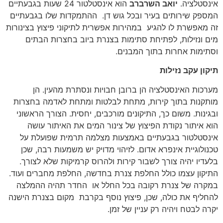
אינסטלציה.
יואב השרברב
הוא אינסטלטור 24 שעות בגבעתיים
המספק שירותים בעיר ובכל גוש דן. ההתמקדות שלו בגבעתיים
זה מאפשרת לו להגיע במהירות אפשרית לתיקוני פיצוץ בצינורות
מים ונזילות, לפתיחת סתימות בצנרת ביוב בחצרות הבתים
וסתימות אחרות בתוך המבנים.
תיקון עקב נזילות
מערכות האינסטלציה הן ברובן חבויות ונסתרת מהעין. הן
מותקנות בתוך קירות, מתחת לבלטות ומתחת לאדמה בחצרות
ובגינות. משום כך, התיקונים מורכבים, יחסית. הצורך הראשוני
הוא איתור נקודת הפיצוץ של צינור המים את האיתור עושה
אינסטלטור בגבעתיים באמצעות מצלמה תרמית שפועלת על
טכנולוגיית אינפרא אדום. לזיהוי מדויק יש משמעות רבה, שכן
בלעדיו יהיה צורך לשבור קירות ולהרוס קרמיקות שלא לצורך.
התיקון עצמו כולל החלפת צנרת בחדשה, החלפת מחברים ועוד.
במקרה של צנרת רקובה בכל החלל או החדר תהיה ההמלצה
להחליף את כולה, שכן, פיצוץ נוסף בקרבת מקום בצנרת הישנה
יקרה לבטח ויהיה רק עניין של זמן.