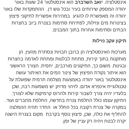
אינסטלציה.
יואב השרברב
הוא אינסטלטור 24 שעות באור
יהודה המספק שירותים בעיר ובכל גוש דן. ההתמקדות שלו באור
יהודה זה מאפשרת לו להגיע במהירות אפשרית לתיקוני פיצוץ
בצינורות מים ונזילות, לפתיחת סתימות בצנרת ביוב בחצרות
הבתים וסתימות אחרות בתוך המבנים.
תיקון עקב נזילות
מערכות האינסטלציה הן ברובן חבויות ונסתרת מהעין. הן
מותקנות בתוך קירות, מתחת לבלטות ומתחת לאדמה בחצרות
ובגינות. משום כך, התיקונים מורכבים, יחסית. הצורך הראשוני
הוא איתור נקודת הפיצוץ של צינור המים את האיתור עושה
אינסטלטור באור יהודה באמצעות מצלמה תרמית שפועלת על
טכנולוגיית אינפרא אדום. לזיהוי מדויק יש משמעות רבה, שכן
בלעדיו יהיה צורך לשבור קירות ולהרוס קרמיקות שלא לצורך.
התיקון עצמו כולל החלפת צנרת בחדשה, החלפת מחברים ועוד.
במקרה של צנרת רקובה בכל החלל או החדר תהיה ההמלצה
להחליף את כולה, שכן, פיצוץ נוסף בקרבת מקום בצנרת הישנה
יקרה לבטח ויהיה רק עניין של זמן.